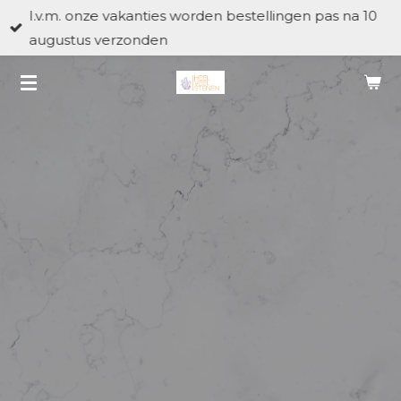
I.v.m. onze vakanties worden bestellingen pas na 10
Ga
augustus verzonden
direct
naar
de
hoofdinhoud