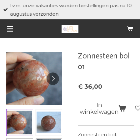
I.v.m. onze vakanties worden bestellingen pas na 10
Ga
augustus verzonden
direct
naar
de
hoofdinhoud
Zonnesteen bol
01
€ 36,00
In
winkelwagen
Zonnesteen bol.