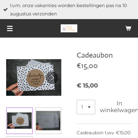
I.v.m. onze vakanties worden bestellingen pas na 10
Ga
augustus verzonden
direct
naar
de
hoofdinhoud
Cadeaubon
€15,00
€ 15,00
In
winkelwage
Cadeaubon t.w.v. €15,00