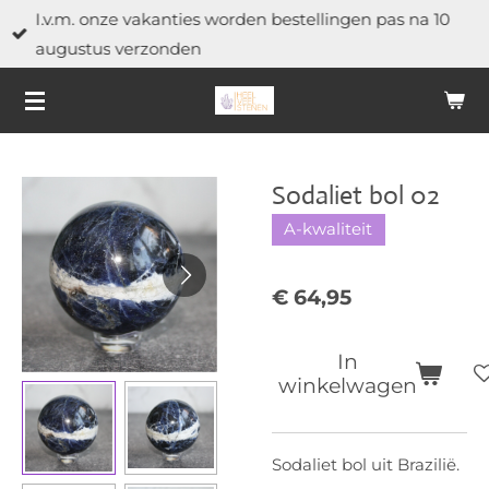
I.v.m. onze vakanties worden bestellingen pas na 10
Ga
augustus verzonden
direct
naar
de
hoofdinhoud
Sodaliet bol 02
A-kwaliteit
€ 64,95
In
winkelwagen
Sodaliet bol uit Brazilië.