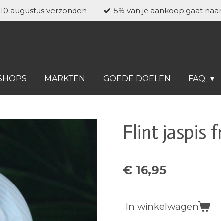
a 10 augustus verzonden
5% van je aankoop gaat naa
SHOPS
MARKTEN
GOEDE DOELEN
FAQ
Flint jaspis 
€ 16,95
In winkelwagen