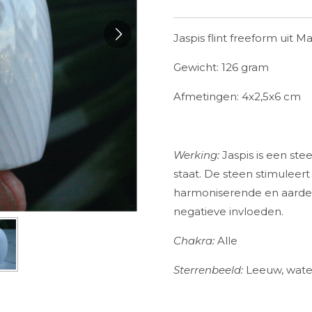
Jaspis flint freeform uit M
Gewicht: 126 gram
Afmetingen: 4x2,5x6 cm
Werking:
Jaspis is een ste
staat. De steen stimuleert 
harmoniserende en aarde
negatiev
Chakra:
Al
Sterrenbeeld:
Leeuw, wate