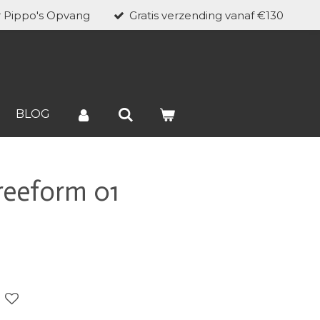
r Pippo's Opvang
Gratis verzending vanaf €130
BLOG
freeform 01