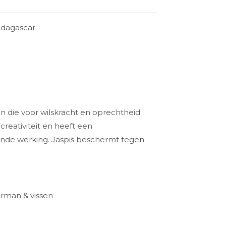
adagascar.
en die voor wilskracht en oprechtheid
creativiteit en heeft een
nde werking. Jaspis beschermt tegen
e invloeden.
le
rman & vissen