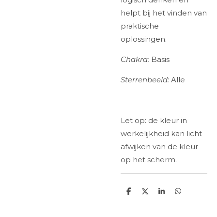
helpt bij het vinden van
praktische
oplossingen.
Chakra:
Basis
Sterrenbeeld:
Alle
Let op: de kleur in
werkelijkheid kan licht
afwijken van de kleur
op het scherm.
D
D
S
D
e
e
h
e
l
e
a
l
e
l
r
e