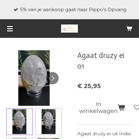
Ga
5% van je aankoop gaat naar Pippo's Opvang
direct
naar
de
hoofdinhoud
Agaat druzy ei
01
€ 25,95
In
winkelwagen
Agaat druzy ei uit India.