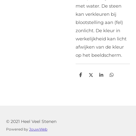
met water. De steen
kan verkleuren bij
blootstelling aan (fel)
zonlicht. De kleur in
werkelijkheid kan licht
afwijken van de kleur
op het beeldscherm.
D
D
S
D
e
e
h
e
l
e
a
l
e
l
r
e
n
e
n
© 2021 Heel Veel Stenen
Powered by
JouwWeb