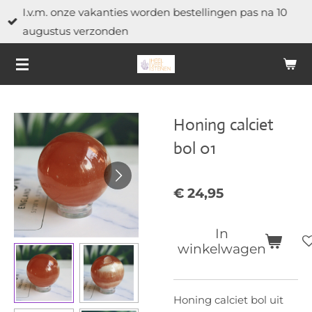
I.v.m. onze vakanties worden bestellingen pas na 10
Ga
augustus verzonden
direct
naar
de
hoofdinhoud
Honing calciet
bol 01
€ 24,95
In
winkelwagen
Honing calciet bol uit