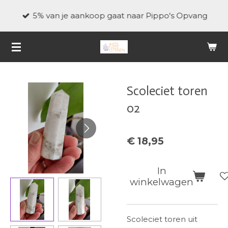
Ga
5% van je aankoop gaat naar Pippo's Opvang
direct
naar
de
hoofdinhoud
Scoleciet toren
02
€ 18,95
In
winkelwagen
Scoleciet toren uit