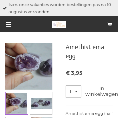
I.v.m. onze vakanties worden bestellingen pas na 10
Ga
augustus verzonden
direct
naar
de
hoofdinhoud
Amethist ema
egg
€ 3,95
In
winkelwage
Amethist ema egg (half