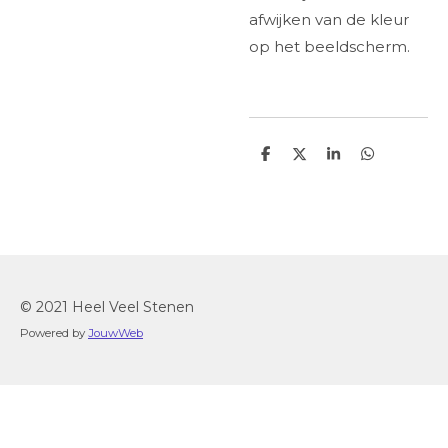
afwijken van de kleur
op het beeldscherm.
D
D
S
D
e
e
h
e
l
e
a
l
e
l
r
e
n
e
n
© 2021 Heel Veel Stenen
Powered by
JouwWeb