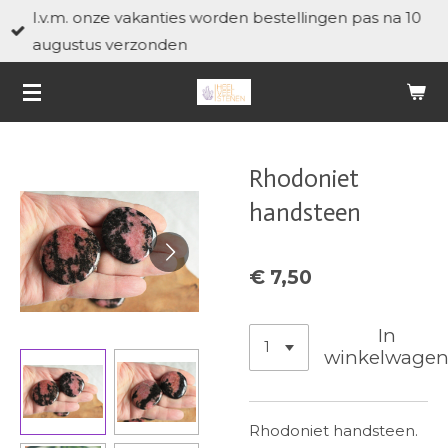
I.v.m. onze vakanties worden bestellingen pas na 10
Ga
augustus verzonden
direct
naar
de
hoofdinhoud
Rhodoniet
handsteen
€ 7,50
In
winkelwage
Rhodoniet handsteen.