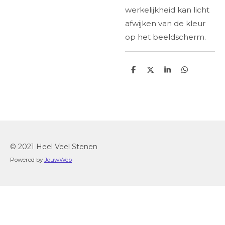
werkelijkheid kan licht
afwijken van de kleur
op het beeldscherm.
D
D
S
D
e
e
h
e
l
e
a
l
e
l
r
e
n
e
n
© 2021 Heel Veel Stenen
Powered by
JouwWeb