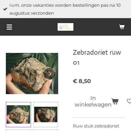
I.v.m. onze vakanties worden bestellingen pas na 10
Ga
augustus verzonden
direct
naar
de
hoofdinhoud
Zebradoriet ruw
01
€ 8,50
In
winkelwagen
Ruw stuk zebradoriet