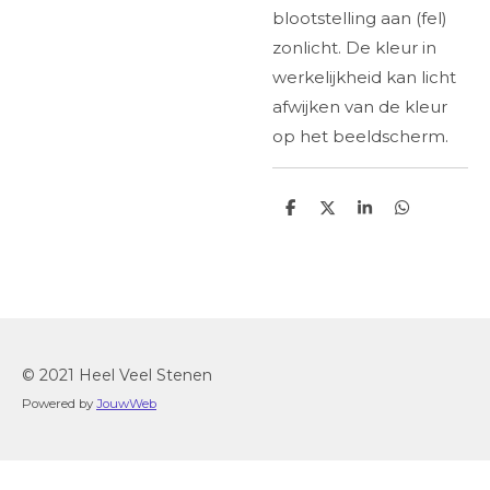
blootstelling aan (fel)
zonlicht. De kleur in
werkelijkheid kan licht
afwijken van de kleur
op het beeldscherm.
D
D
S
D
e
e
h
e
l
e
a
l
e
l
r
e
n
e
n
© 2021 Heel Veel Stenen
Powered by
JouwWeb