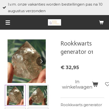
I.v.m. onze vakanties worden bestellingen pas na 10
Ga
augustus verzonden
direct
naar
de
hoofdinhoud
Rookkwarts
generator 01
€ 32,95
In
winkelwagen
Rookkwarts generator