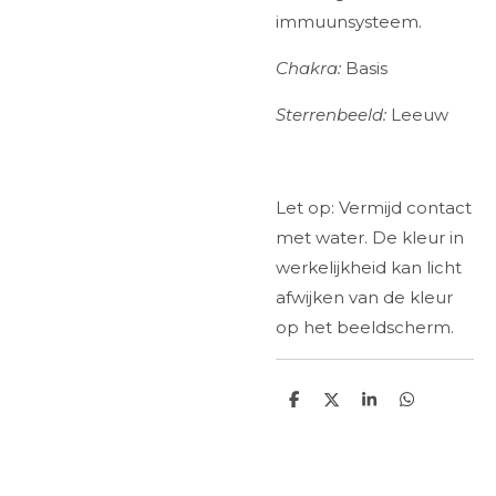
immuunsysteem.
Chakra:
Basis
Sterrenbeeld:
Leeuw
Let op: Vermijd contact
met water. De kleur in
werkelijkheid kan licht
afwijken van de kleur
op het beeldscherm.
D
D
S
D
e
e
h
e
l
e
a
l
e
l
r
e
n
e
n