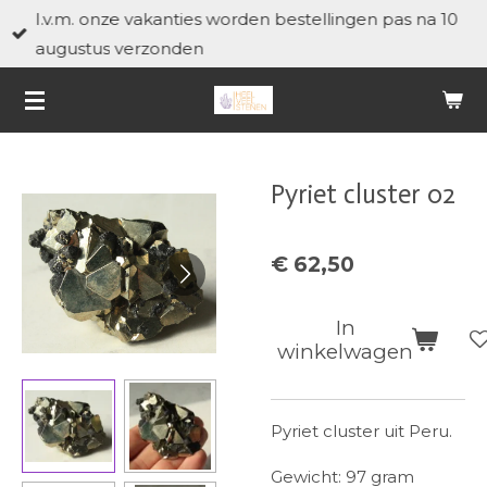
I.v.m. onze vakanties worden bestellingen pas na 10
Ga
augustus verzonden
direct
naar
de
hoofdinhoud
Pyriet cluster 02
€ 62,50
In
winkelwagen
Pyriet cluster uit Peru.
Gewicht: 97 gram