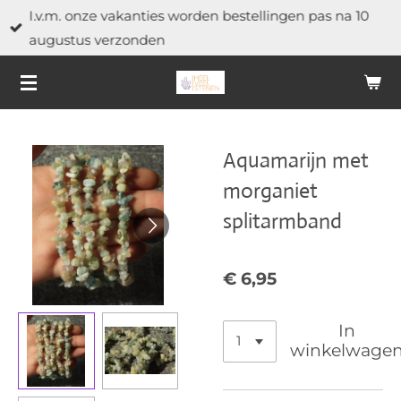
I.v.m. onze vakanties worden bestellingen pas na 10
Ga
augustus verzonden
direct
naar
de
hoofdinhoud
Aquamarijn met
morganiet
splitarmband
€ 6,95
In
winkelwage