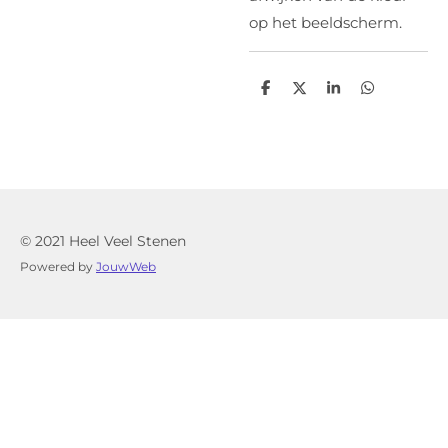
op het beeldscherm.
D
D
S
D
e
e
h
e
l
e
a
l
e
l
r
e
n
e
n
© 2021 Heel Veel Stenen
Powered by
JouwWeb