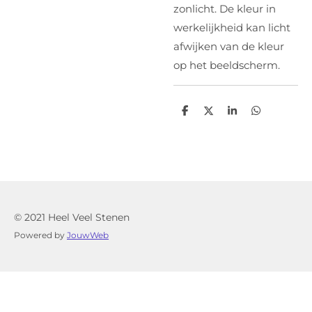
zonlicht. De kleur in
werkelijkheid kan licht
afwijken van de kleur
op het beeldscherm.
D
D
S
D
e
e
h
e
l
e
a
l
e
l
r
e
n
e
n
© 2021 Heel Veel Stenen
Powered by
JouwWeb