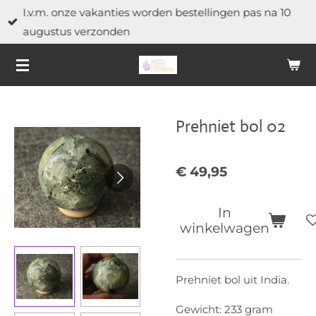
I.v.m. onze vakanties worden bestellingen pas na 10
Ga
augustus verzonden
direct
naar
de
hoofdinhoud
Prehniet bol 02
€ 49,95
In
winkelwagen
Prehniet bol uit India.
Gewicht: 233 gram