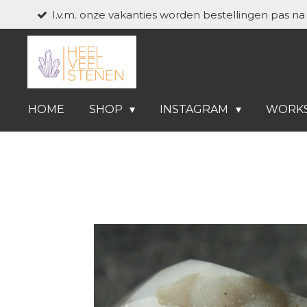
I.v.m. onze vakanties worden bestellingen pas n
Ga
direct
naar
de
hoofdinhoud
HOME
SHOP
INSTAGRAM
WORK