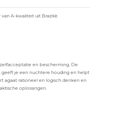
er van A-kwaliteit uit Brazilië.
123 gram
 zelfacceptatie en bescherming. De
it, geeft je een nuchtere houding en helpt
rt agaat rationeel en logisch denken en
raktische oplossingen.