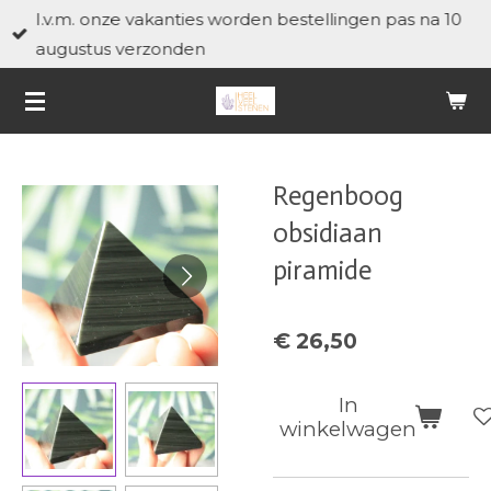
I.v.m. onze vakanties worden bestellingen pas na 10
Ga
augustus verzonden
direct
naar
de
hoofdinhoud
Regenboog
obsidiaan
piramide
€ 26,50
In
winkelwagen