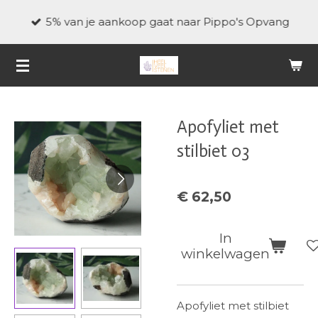
Ga
5% van je aankoop gaat naar Pippo's Opvang
direct
naar
de
hoofdinhoud
Apofyliet met
stilbiet 03
€ 62,50
In
winkelwagen
Apofyliet met stilbiet