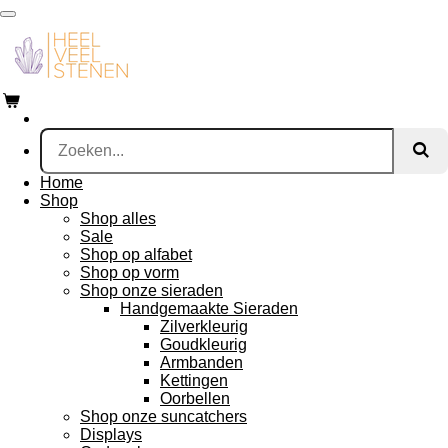
Ga
direct
naar
de
hoofdinhoud
Home
Shop
Shop alles
Sale
Shop op alfabet
Shop op vorm
Shop onze sieraden
Handgemaakte Sieraden
Zilverkleurig
Goudkleurig
Armbanden
Kettingen
Oorbellen
Shop onze suncatchers
Displays