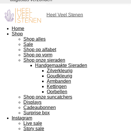
Heel Veel Stenen
Home
Shop
Shop alles
Sale
Shop op alfabet
Shop op vorm
Shop onze sieraden
Handgemaakte Sieraden
Zilverkleurig
Goudkleurig
Armbanden
Kettingen
Oorbellen
Shop onze suncatchers
Displays
Cadeaubonnen
Surprise box
Instagram
Live sale
Story sale