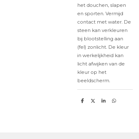
het douchen, slapen
en sporten. Vermijd
contact met water. De
steen kan verkleuren
bij blootstelling aan
(fel) zonlicht. De kleur
in werkelijkheid kan
licht afwijken van de
kleur op het
beeldscherm.
D
D
S
D
e
e
h
e
l
e
a
l
e
l
r
e
n
e
n