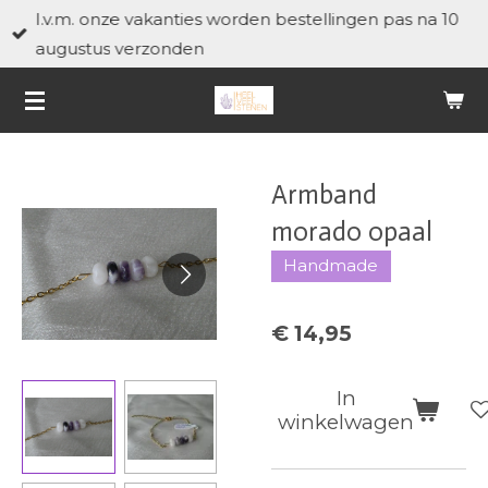
I.v.m. onze vakanties worden bestellingen pas na 10
Ga
augustus verzonden
direct
naar
de
hoofdinhoud
Armband
morado opaal
Handmade
€ 14,95
In
winkelwagen