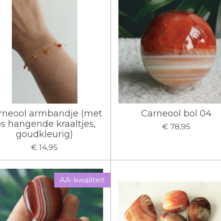
rneool armbandje (met
Carneool bol 04
os hangende kraaltjes,
€ 78,95
goudkleurig)
€ 14,95
AA-kwaliteit