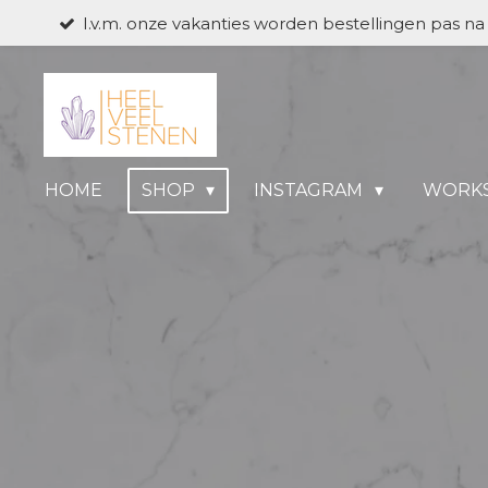
I.v.m. onze vakanties worden bestellingen pas n
Ga
direct
naar
de
hoofdinhoud
HOME
SHOP
INSTAGRAM
WORK