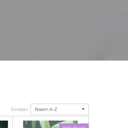
Sorteer:
met druzy!