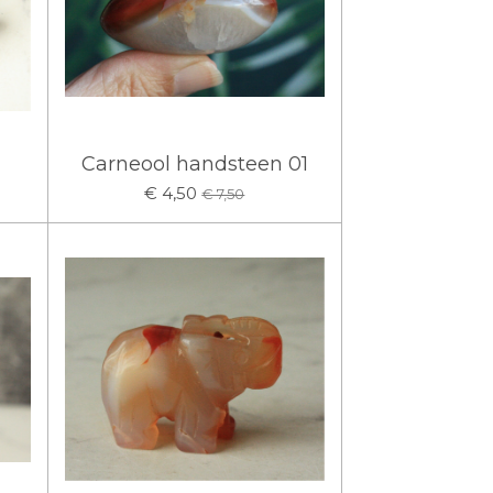
n
Carneool handsteen 01
€ 4,50
€ 7,50