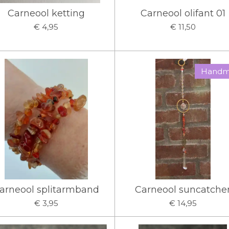
Carneool ketting
Carneool olifant 01
€ 4,95
€ 11,50
Handm
arneool splitarmband
Carneool suncatche
€ 3,95
€ 14,95