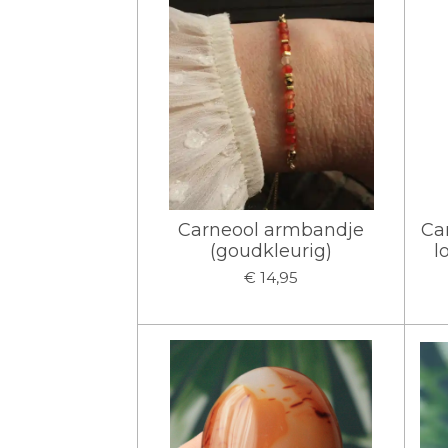
Carneool armbandje
Ca
(goudkleurig)
l
€ 14,95