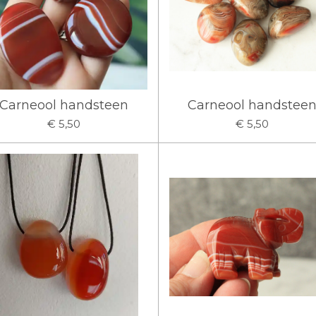
Carneool handsteen
Carneool handstee
€ 5,50
€ 5,50