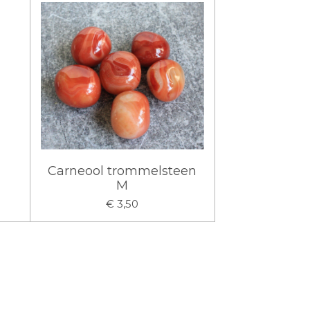
Carneool trommelsteen
M
€ 3,50