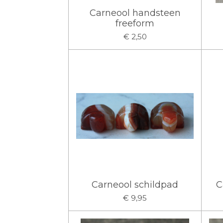
Carneool handsteen
freeform
€ 2,50
Carneool schildpad
C
€ 9,95