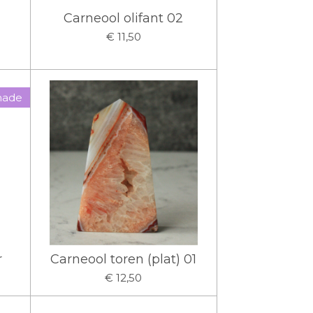
Carneool olifant 02
€ 11,50
ade
r
Carneool toren (plat) 01
€ 12,50