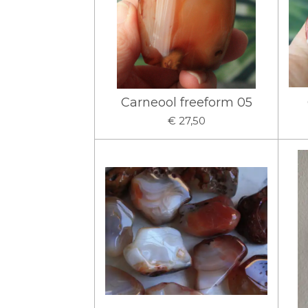
Carneool freeform 05
€ 27,50