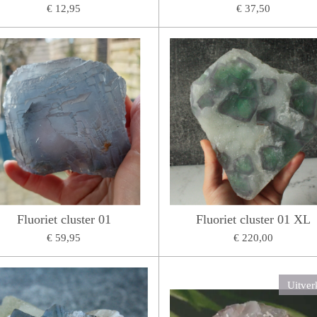
€ 12,95
€ 37,50
Fluoriet cluster 01
Fluoriet cluster 01 XL
€ 59,95
€ 220,00
Uitver