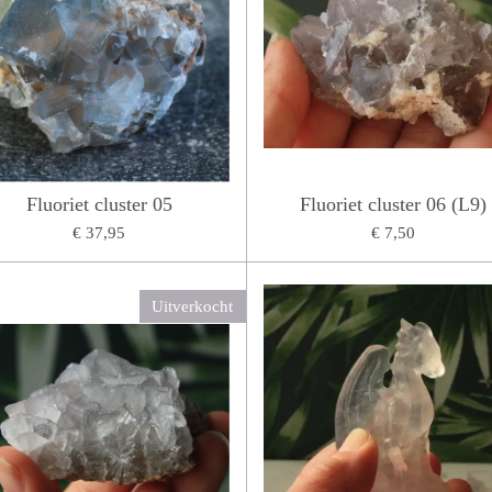
Fluoriet cluster 05
Fluoriet cluster 06 (L9)
€ 37,95
€ 7,50
Uitverkocht