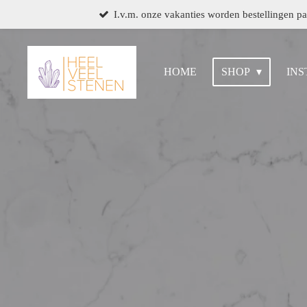
I.v.m. onze vakanties worden bestellingen p
Ga
direct
naar
de
HOME
SHOP
IN
hoofdinhoud