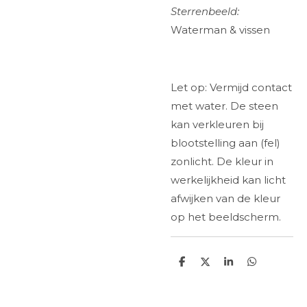
Sterrenbeeld:
Waterman & vissen
Let op: Vermijd contact
met water. De steen
kan verkleuren bij
blootstelling aan (fel)
zonlicht. De kleur in
werkelijkheid kan licht
afwijken van de kleur
op het beeldscherm.
D
D
S
D
e
e
h
e
l
e
a
l
e
l
r
e
n
e
n