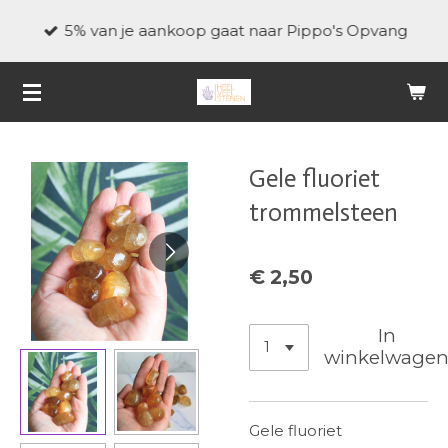
Ga
5% van je aankoop gaat naar Pippo's Opvang
direct
naar
de
hoofdinhoud
Gele fluoriet
trommelsteen
€ 2,50
In
winkelwage
Gele fluoriet