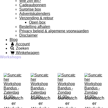
Wie zijn wij?
Cadeaubonnen
Surprise box
Adventskalenders
Verzending & retour
Open box
Bestelling afhalen
Privacy beleid & algemene voorwaarden
Disclaimer
Blog
Account
Zoeken
Winkelwagen
Workshops
Suncatch
Suncatch
Suncatch
Suncatch
er
er
er
er