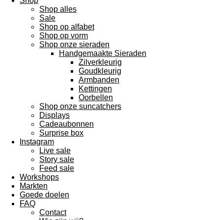
Shop
Shop alles
Sale
Shop op alfabet
Shop op vorm
Shop onze sieraden
Handgemaakte Sieraden
Zilverkleurig
Goudkleurig
Armbanden
Kettingen
Oorbellen
Shop onze suncatchers
Displays
Cadeaubonnen
Surprise box
Instagram
Live sale
Story sale
Feed sale
Workshops
Markten
Goede doelen
FAQ
Contact