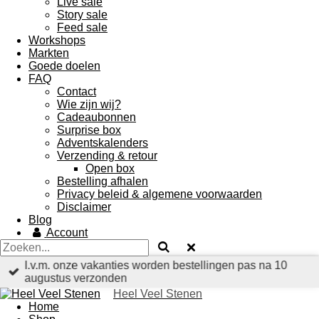
Live sale
Story sale
Feed sale
Workshops
Markten
Goede doelen
FAQ
Contact
Wie zijn wij?
Cadeaubonnen
Surprise box
Adventskalenders
Verzending & retour
Open box
Bestelling afhalen
Privacy beleid & algemene voorwaarden
Disclaimer
Blog
Account
I.v.m. onze vakanties worden bestellingen pas na 10
augustus verzonden
Heel Veel Stenen
Home