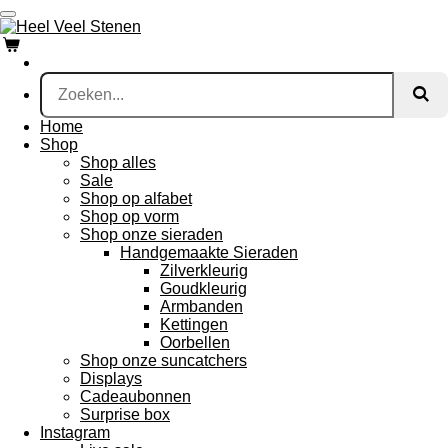
Ga
direct
naar
de
hoofdinhoud
Home
Shop
Shop alles
Sale
Shop op alfabet
Shop op vorm
Shop onze sieraden
Handgemaakte Sieraden
Zilverkleurig
Goudkleurig
Armbanden
Kettingen
Oorbellen
Shop onze suncatchers
Displays
Cadeaubonnen
Surprise box
Instagram