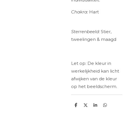
Chakra:
Hart
Sterrenbeeld:
Stier,
tweelingen & maagd
Let op: De kleur in
werkelijkheid kan licht
afwijken van de kleur
op het beeldscherm.
D
D
S
D
e
e
h
e
l
e
a
l
e
l
r
e
n
e
n