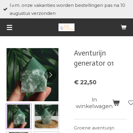
I.v.m. onze vakanties worden bestellingen pas na 10
Ga
augustus verzonden
direct
naar
de
hoofdinhoud
Aventurijn
generator 01
€ 22,50
In
winkelwagen
Groene aventurijn