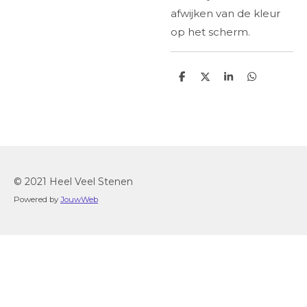
afwijken van de kleur
op het scherm.
D
D
S
D
e
e
h
e
l
e
a
l
e
l
r
e
n
e
n
© 2021 Heel Veel Stenen
Powered by
JouwWeb