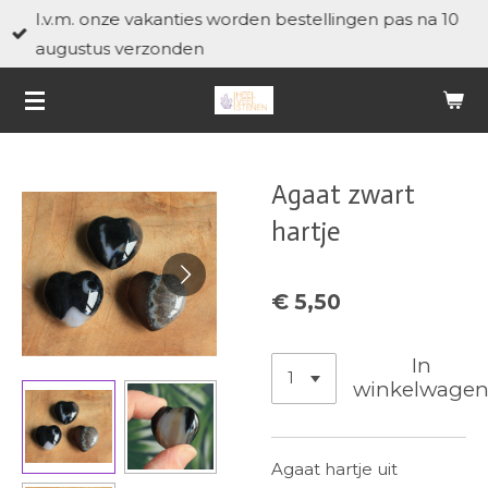
I.v.m. onze vakanties worden bestellingen pas na 10
Ga
augustus verzonden
direct
naar
de
hoofdinhoud
Agaat zwart
hartje
€ 5,50
In
winkelwage
Agaat hartje uit