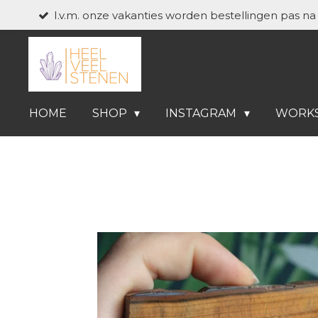
I.v.m. onze vakanties worden bestellingen pas n
Ga
direct
naar
de
hoofdinhoud
HOME
SHOP
INSTAGRAM
WORK