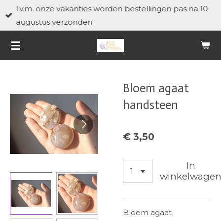
I.v.m. onze vakanties worden bestellingen pas na 10
Ga
augustus verzonden
direct
naar
de
hoofdinhoud
Bloem agaat
handsteen
€ 3,50
In
winkelwage
Bloem agaat