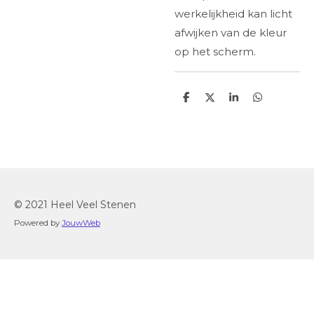
werkelijkheid kan licht
afwijken van de kleur
op het scherm.
D
D
S
D
e
e
h
e
l
e
a
l
e
l
r
e
n
e
n
© 2021 Heel Veel Stenen
Powered by
JouwWeb