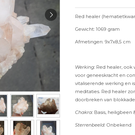
Red healer (hematietkwart
Gewicht: 1069 gram
Afmetingen: 9x7x8,5 cm
Werking:
Red healer, ook 
voor geneeskracht en con
vitaliserende werking en i
meditaties. Red healer zor
doorbreken van blokkade
Chakra:
Basis, heiligbeen 
Sterrenbeeld:
Onbekend