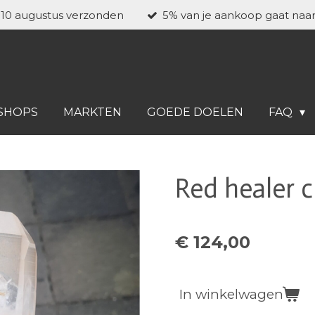
a 10 augustus verzonden
5% van je aankoop gaat naa
SHOPS
MARKTEN
GOEDE DOELEN
FAQ
Red healer c
€ 124,00
In winkelwagen