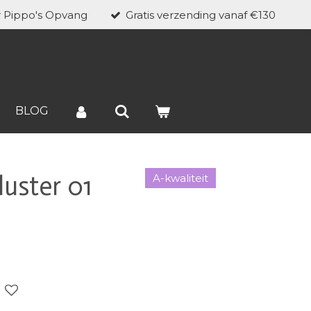
r Pippo's Opvang
Gratis verzending vanaf €130
BLOG
luster 01
A-kwaliteit