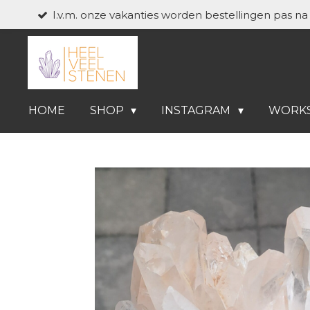
I.v.m. onze vakanties worden bestellingen pas n
Ga
direct
naar
de
hoofdinhoud
HOME
SHOP
INSTAGRAM
WORK