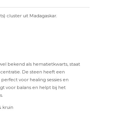
s) cluster uit Madagaskar.
wel bekend als hematietkwarts, staat
centratie. De steen heeft een
s perfect voor healing sessies en
gt voor balans en helpt bij het
s.
& kruin