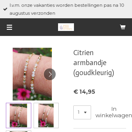
I.v.m. onze vakanties worden bestellingen pas na 10
Ga
augustus verzonden
direct
naar
de
hoofdinhoud
Citrien
armbandje
(goudkleurig)
€ 14,95
In
winkelwage