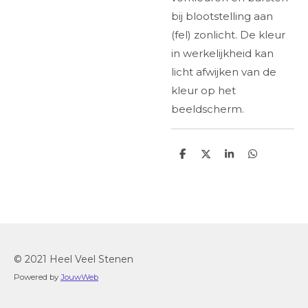
bij blootstelling aan
(fel) zonlicht. De kleur
in werkelijkheid kan
licht afwijken van de
kleur op het
beeldscherm.
D
D
S
D
e
e
h
e
l
e
a
l
e
l
r
e
n
e
n
© 2021 Heel Veel Stenen
Powered by
JouwWeb