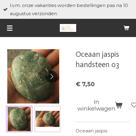
I.v.m. onze vakanties worden bestellingen pas na 10
Ga
augustus verzonden
direct
naar
de
hoofdinhoud
Oceaan jaspis
handsteen 03
€ 7,50
In
winkelwagen
Oceaan jaspis