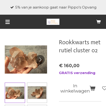
Ga
5% van je aankoop gaat naar Pippo's Opvang
direct
naar
de
hoofdinhoud
Rookkwarts met
rutiel cluster 02
€ 160,00
GRATIS verzending
In
winkelwagen