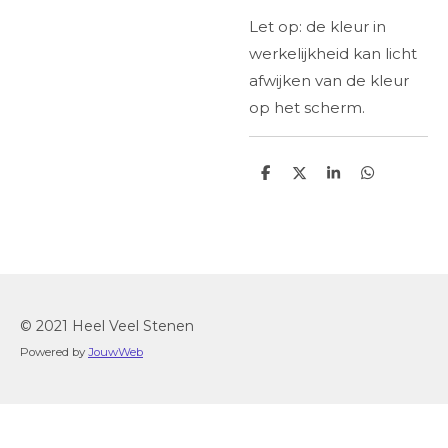
Let op: de kleur in
werkelijkheid kan licht
afwijken van de kleur
op het scherm.
D
D
S
D
e
e
h
e
l
e
a
l
e
l
r
e
n
e
n
© 2021 Heel Veel Stenen
Powered by
JouwWeb