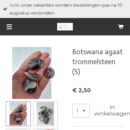
I.v.m. onze vakanties worden bestellingen pas na 10
Ga
augustus verzonden
direct
naar
de
hoofdinhoud
Botswana agaat
trommelsteen
(S)
€ 2,50
In
winkelwage