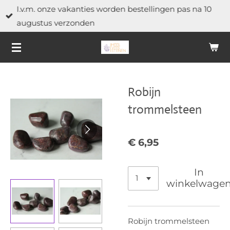
I.v.m. onze vakanties worden bestellingen pas na 10
Ga
augustus verzonden
direct
naar
de
hoofdinhoud
Robijn
trommelsteen
€ 6,95
In
winkelwage
Robijn trommelsteen