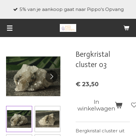
Ga
5% van je aankoop gaat naar Pippo's Opvang
direct
naar
de
hoofdinhoud
Bergkristal
cluster 03
€ 23,50
In
winkelwagen
Bergkristal cluster uit