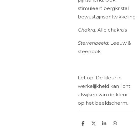
stimuleert bergkristal
bewustzijnsontwikkeling.
Chakra:
Alle chakra's
Sterrenbeeld:
Leeuw &
steenbok
Let op: De kleur in
werkelijkheid kan licht
afwijken van de kleur
op het beeldscherm.
D
D
S
D
e
e
h
e
l
e
a
l
e
l
r
e