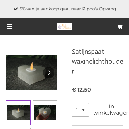
Ga
5% van je aankoop gaat naar Pippo's Opvang
direct
naar
de
hoofdinhoud
Satijnspaat
waxinelichthoude
r
€ 12,50
In
winkelwage