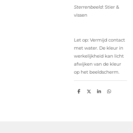
Sterrenbeeld
: Stier &
vissen
Let op: Vermijd contact
met water. De kleur in
werkelijkheid kan licht
afwijken van de kleur
op het beeldscherm.
D
D
S
D
e
e
h
e
l
e
a
l
e
l
r
e
n
e
n