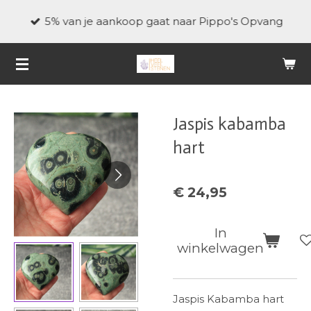
Ga
5% van je aankoop gaat naar Pippo's Opvang
direct
naar
de
hoofdinhoud
Jaspis kabamba
hart
€ 24,95
In
winkelwagen
Jaspis Kabamba hart