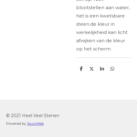
blootstellen aan water,
het is een kwetsbare
steen.de kleur in
werkelijkheid kan licht
afwijken van de kleur
op het scherm.
D
D
S
D
e
e
h
e
l
e
a
l
e
l
r
e
n
e
n
© 2021 Heel Veel Stenen
Powered by
JouwWeb