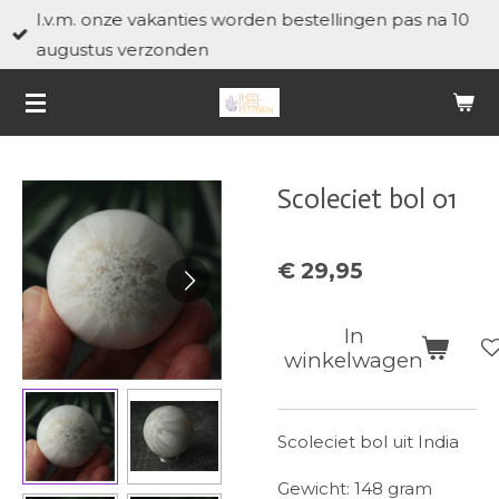
I.v.m. onze vakanties worden bestellingen pas na 10
Ga
augustus verzonden
direct
naar
de
hoofdinhoud
Scoleciet bol 01
€ 29,95
In
winkelwagen
Scoleciet bol uit India
Gewicht: 148 gram