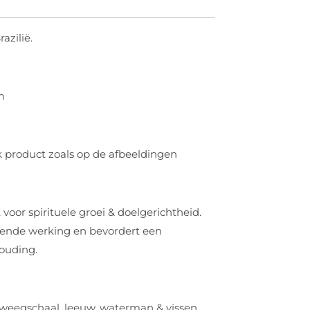
razilië.
m
k product zoals op de afbeeldingen
voor spirituele groei & doelgerichtheid.
rende werking en bevordert een
houding.
 & keel
weegschaal, leeuw, waterman & vissen