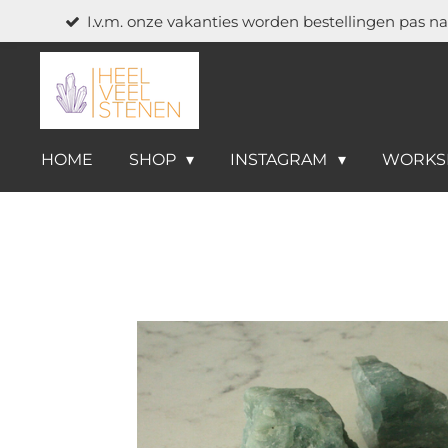
I.v.m. onze vakanties worden bestellingen pas n
Ga
direct
naar
de
hoofdinhoud
HOME
SHOP
INSTAGRAM
WORKS