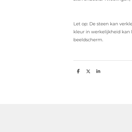
Let op: De steen kan verkleu
kleur in werkelijkheid kan 
beeldscherm.
D
D
S
e
e
h
l
e
a
e
l
r
n
e