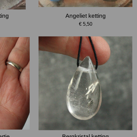
ting
Angeliet ketting
€ 5,50
rtje
Bergkristal ketting