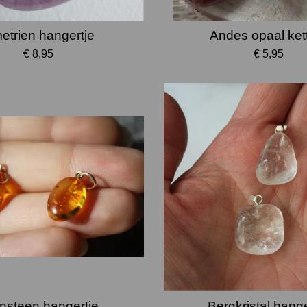
etrien hangertje
Andes opaal ket
€ 8,95
€ 5,95
nsteen hangertje
Bergkristal hange