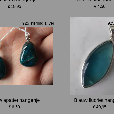
€ 19,95
€ 4,50
925 sterling zilver
925
 apatiet hangertje
Blauw fluoriet han
€ 6,50
€ 49,95