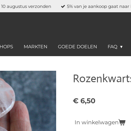
a 10 augustus verzonden
5% van je aankoop gaat naar
HOPS
MARKTEN
GOEDE DOELEN
FAQ
Rozenkwart
€ 6,50
In winkelwagen