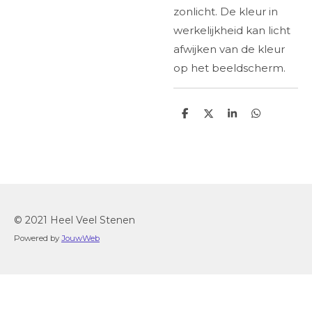
zonlicht. De kleur in
werkelijkheid kan licht
afwijken van de kleur
op het beeldscherm.
D
D
S
D
e
e
h
e
l
e
a
l
e
l
r
e
n
e
n
© 2021 Heel Veel Stenen
Powered by
JouwWeb