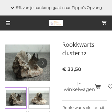
Ga
5% van je aankoop gaat naar Pippo's Opvang
direct
naar
de
hoofdinhoud
Rookkwarts
cluster 12
€ 32,50
In
winkelwagen
Rookkwarts cluster uit