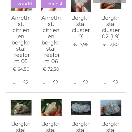
vondst
vondst
Amethi
Amethi
Bergkri
Bergkri
st,
st,
stal
stal
citrien
citrien
cluster
cluster
en
en
01
02 (L9)
bergkri
bergkri
€ 17,95
€ 12,50
stal
stal
freefor
freefor
m 05
m 06
€ 64,50
€ 72,50
In winkelwagen
In winkelwagen
In winkelwagen
Uitverkocht
Bergkri
Bergkri
Bergkri
Bergkri
stal
stal
stal
stal