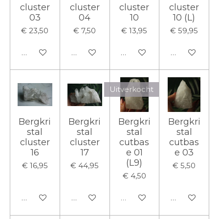
cluster
cluster
cluster
cluster
03
04
10
10 (L)
€ 23,50
€ 7,50
€ 13,95
€ 59,95
In winkelwagen
In winkelwagen
In winkelwagen
In winkelwa
Uitverkocht
Bergkri
Bergkri
Bergkri
Bergkri
stal
stal
stal
stal
cluster
cluster
cutbas
cutbas
16
17
e 01
e 03
(L9)
€ 16,95
€ 44,95
€ 5,50
€ 4,50
In winkelwagen
In winkelwagen
Uitverkocht
In winkelwa