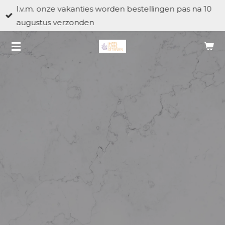
I.v.m. onze vakanties worden bestellingen pas na 10
Ga
augustus verzonden
direct
naar
de
hoofdinhoud