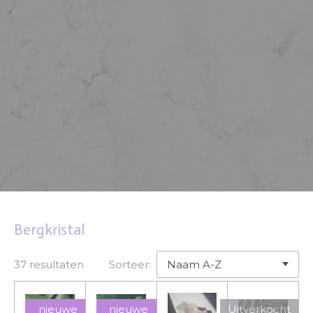
Bergkristal
37 resultaten
Sorteer:
nieuwe
nieuwe
Uitverkocht