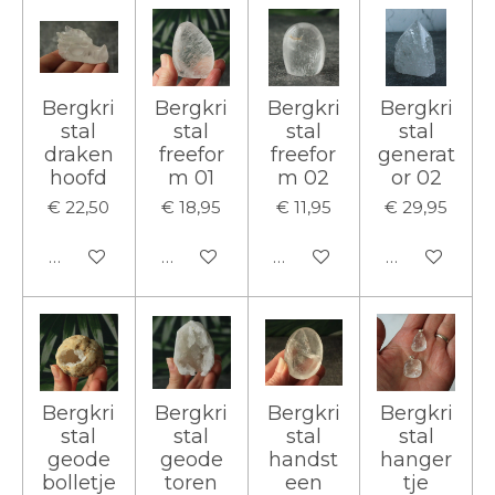
Bergkri
Bergkri
Bergkri
Bergkri
stal
stal
stal
stal
draken
freefor
freefor
generat
hoofd
m 01
m 02
or 02
€ 22,50
€ 18,95
€ 11,95
€ 29,95
In winkelwagen
In winkelwagen
In winkelwagen
In winkelwa
Bergkri
Bergkri
Bergkri
Bergkri
stal
stal
stal
stal
geode
geode
handst
hanger
bolletje
toren
een
tje