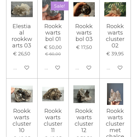
Sale!
Elestia
Rookk
Rookk
Rookk
al
warts
warts
warts
rookkw
bol 01
bol 03
cluster
arts 03
02
€ 50,00
€ 17,50
€ 26,50
€ 39,95
€ 60,00
In winkelwagen
In winkelwagen
In winkelwagen
In winkelwa
Rookk
Rookk
Rookk
Rookk
warts
warts
warts
warts
cluster
cluster
cluster
cluster
10
11
12
met
chalce