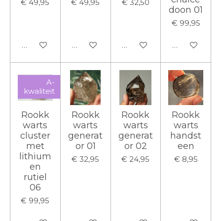
€ 49,95
€ 49,95
€ 32,50
doon 01
€ 99,95
In winkelwagen
In winkelwagen
In winkelwagen
In winkelwa
A-
kwaliteit
Rookk
Rookk
Rookk
Rookk
warts
warts
warts
warts
cluster
generat
generat
handst
met
or 01
or 02
een
lithium
€ 32,95
€ 24,95
€ 8,95
en
rutiel
06
€ 99,95