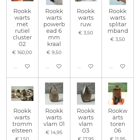
Rookk
Rookk
Rookk
Rookk
warts
warts
warts
warts
met
powerb
ruw
splitar
rutiel
ead 6
mband
€ 3,50
cluster
mm
€ 3,50
02
kraal
€ 160,00
€ 9,50
In winkelwagen
In winkelwagen
In winkelwagen
In winkelwa
Rookk
Rookk
Rookk
Rookw
warts
warts
warts
arts
tromm
vlam 01
vlam
toren
elsteen
03
06
€ 14,95
€ 1,50
€ 17,95
€ 11,95