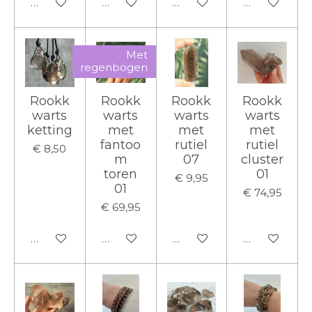
In winkelwagen
In winkelwagen
In winkelwagen
In winkelwa
Met
regenbogen
Rookk
Rookk
Rookk
Rookk
warts
warts
warts
warts
ketting
met
met
met
fantoo
rutiel
rutiel
€ 8,50
m
07
cluster
toren
01
€ 9,95
01
€ 74,95
€ 69,95
In winkelwagen
In winkelwagen
In winkelwagen
In winkelwa