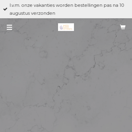
I.v.m. onze vakanties worden bestellingen pas na 10
Ga
augustus verzonden
direct
naar
de
hoofdinhoud