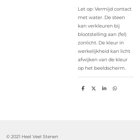
Let op: Vermijd contact
met water. De steen
kan verkleuren bij
blootstelling aan (fel)
zonlicht. De kleur in
werkelijkheid kan licht
afwijken van de kleur
op het beeldscherm.
D
D
S
D
e
e
h
e
l
e
a
l
e
l
r
e
n
e
n
© 2021 Heel Veel Stenen