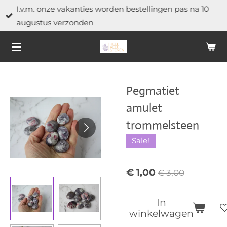
I.v.m. onze vakanties worden bestellingen pas na 10
Ga
augustus verzonden
direct
naar
de
hoofdinhoud
Pegmatiet
amulet
trommelsteen
Sale!
€ 1,00
€ 3,00
In
winkelwagen