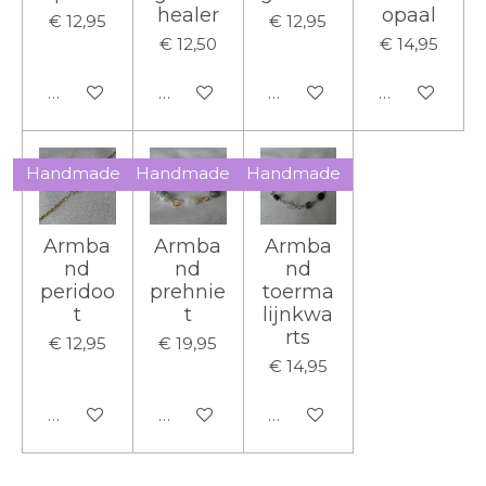
healer
opaal
€ 12,95
€ 12,95
€ 12,50
€ 14,95
In winkelwagen
In winkelwagen
In winkelwagen
In winkelwa
Handmade
Handmade
Handmade
Armba
Armba
Armba
nd
nd
nd
peridoo
prehnie
toerma
t
t
lijnkwa
rts
€ 12,95
€ 19,95
€ 14,95
In winkelwagen
In winkelwagen
In winkelwagen