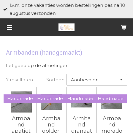
I.v.m. onze vakanties worden bestellingen pas na 10
Ga
augustus verzonden
direct
naar
de
hoofdinhoud
Armbanden (handgemaakt)
Let goed op de afmetingen!
7 resultaten
Sorteer:
Handmade
Handmade
Handmade
Handmade
Armba
Armba
Armba
Armba
nd
nd
nd
nd
apatiet
golden
granaat
morado